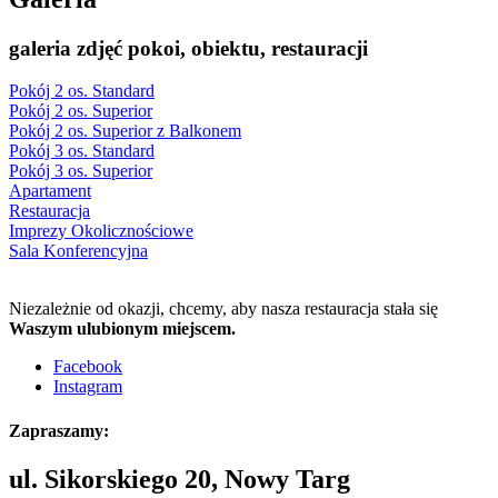
galeria zdjęć pokoi, obiektu, restauracji
Pokój 2 os. Standard
Pokój 2 os. Superior
Pokój 2 os. Superior z Balkonem
Pokój 3 os. Standard
Pokój 3 os. Superior
Apartament
Restauracja
Imprezy Okolicznościowe
Sala Konferencyjna
Niezależnie od okazji, chcemy, aby nasza restauracja stała się
Waszym ulubionym miejscem.
Facebook
Instagram
Zapraszamy:
ul. Sikorskiego 20, Nowy Targ