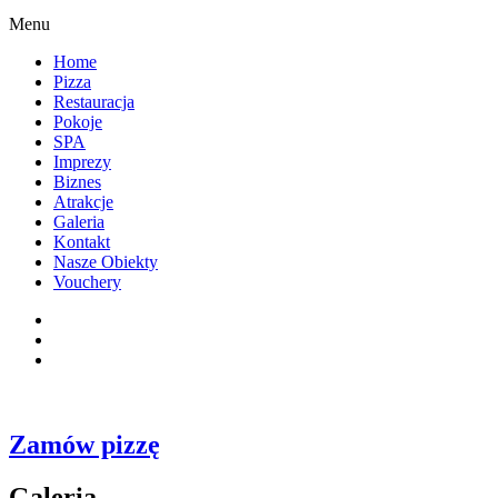
Menu
Home
Pizza
Restauracja
Pokoje
SPA
Imprezy
Biznes
Atrakcje
Galeria
Kontakt
Nasze Obiekty
Vouchery
Zamów pizzę
Galeria